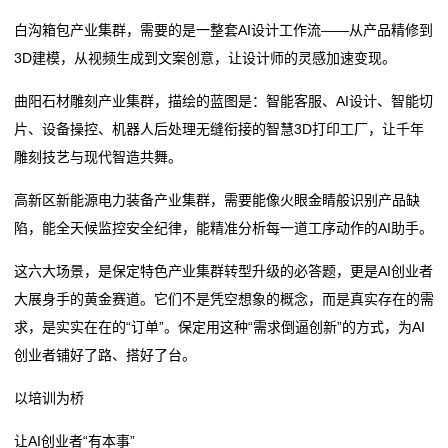
白沟箱包产业集群，需要的是一整套AI设计工作流——从产品精修到
们
3D建模，从视频生成到文案创意，让设计师的灵感加速变现。
在
曲阳石材雕刻产业集群，描绘的蓝图是：智能客服、AI设计、智能切
线
片、设备操控、机器人后处理无缝衔接的智慧3D打印工厂，让千年
雕刻技艺与现代智造共舞。
留
高新区新能源电力装备产业集群，需要能像火眼金睛般识别产品缺
言
陷，能全天候监控安全纪律，能精准分析每一道工序动作的AI助手。
我
这六大场景，是保定特色产业集群转型升级的必答题，更是AI创业者
的
大展身手的黄金赛道。它们不是凭空想象的概念，而是真实存在的需
求，是实实在在的“订单”。保定用这种“需求倒逼创新”的方式，为AI
服
创业者铺好了路、搭好了台。
务
以培训为桥
让AI创业者“有本事”