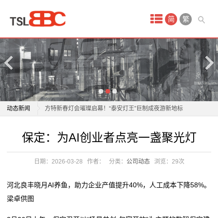
首
简
繁
页
产
品
中
保定：为AI创业者点亮一盏聚光灯
动态新闻
方特新春灯会璀璨启幕！“泰安灯王”巨制成夜游新地标
心
自贡灯会去年爆火灯组“青城双姝”下岗再就业？已搬家
保定：为AI创业者点亮一盏聚光灯
保定：为AI创业者点亮一盏聚光灯
织
到仙市古镇，春节可免
方特新春灯会璀璨启幕！“泰安灯王”巨制成夜游新地标
《2025全球“节演展赛+旅游”报告》：“追光灯”照亮目的
自贡灯会去年爆火灯组“青城双姝”下岗再就业？已搬家
带
日期：2026-03-28
作者：
分类：
公司动态
浏览：
29次
地旅游 旅游+X助力
到仙市古镇，春节可免
机
台州节日灯依旧“大放光彩”
《2025全球“节演展赛+旅游”报告》：“追光灯”照亮目的
河北良丰晓月AI养鱼，助力企业产值提升40%，人工成本下降58%。
【各县动态】噶尔县消防救援大队开展“燃灯节”期间消
地旅游 旅游+X助力
热
梁卓供图
防安全零点夜查活动
台州节日灯依旧“大放光彩”