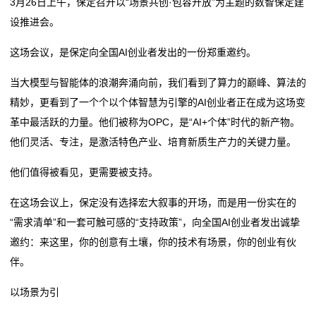
转
3月26日上午，保定召开以“场景共创·包容开放”为主题的数智保定建
浙江义乌：灯会亮灯 进入新年倒计时
【各县动态】噶尔县消防救援大队开展“燃灯节”期间消
设推进会。
印
厦门创新"网灯共治"模式 破解老城区夜间照明难题
防安全零点夜查活动
这场会议，是保定向全国AI创业者发出的一份郑重邀约。
苦心孤诣，要做“古灯”新传人 | 人民城市 文明风采
浙江义乌：灯会亮灯 进入新年倒计时
机
2025年洗墙灯源头厂家推荐榜：室外洗墙灯、亮化工
厦门创新"网灯共治"模式 破解老城区夜间照明难题
当大模型与智能体的浪潮奔涌向前，我们看到了算力的巅峰、算法的
新
程、别墅、柔性、市政led、
苦心孤诣，要做“古灯”新传人 | 人民城市 文明风采
精妙，更看到了一个个以个体智慧为引擎的AI创业者正在成为这场变
2025年洗墙灯源头厂家推荐榜：室外洗墙灯、亮化工
闻
革中最活跃的力量。他们被称为OPC，是“AI+个体”时代的新产物。
程、别墅、柔性、市政led、
他们灵活、专注，是激活特色产业、培育新质生产力的关键力量。
动
他们值得被看见，更需要被支持。
态
在这场会议上，保定没有选择宏大叙事的开场，而是用一份实在的
公
“需求清单”和一套可触可感的“支持政策”，向全国AI创业者发出诚挚
司
邀约：来这里，你的创意有土壤，你的技术有场景，你的创业有伙
伴。
动
以场景为引
态