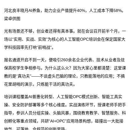
河北良丰晓月AI养鱼，助力企业产值提升40%，人工成本下降58%。
梁卓供图
光有场景还不够，创业者还得有真本事。就在会议召开前半个月，一
场以“实用、实战、实效”为核心的人工智能OPC培训会在保定国家大
学科技园率先打响“前哨战”。
报名通道开启不到一天，便吸引260余名企业代表、技术从业者及驻
保高校学生争相参与。为什么这么火？因为大家心里都清楚：这堂课
教的是“真功夫”——不谈虚头巴脑的理论，只教能落地的应用；不搞
花里胡哨的演示，只练能干活的真功夫。
培训课程覆盖AI普惠化转型、人工智能OPC模式创新、智能工具实
操、安全防护部署等多个核心维度。实战演练环节，授课老师手把手
指导，参训人员分组实操、头脑风暴，围绕教育教学、智慧服务、科
创孵化等重点领域，共研“AI+OPC”应用场景构想，碰撞出一大批接
地气、可落地、合规范的创新思路。