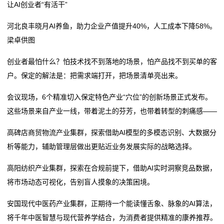
让AI创业者“有活干”
行
河北良丰晓月AI养鱼，助力企业产值提升40%，人工成本下降58%。
业
梁卓供图
动
创业者最怕什么？怕技术找不到落地的场景，怕产品找不到买单的客
态
户。保定的解法是：把需求端打开，把场景清单亮出来。
联
会议现场，6个精准切入保定特色产业“穴位”的创新场景正式发布。
这些场景来自产业一线，带着泥土的芬芳，也带着转型的刺痛感——
系
高碑店商贸物流产业集群，探索借助AI模型的多模态识别、大数据分
我
析等能力，辅助管理层做出更贴近业务发展实际的战略选择。
们
高阳纺织产业集群，探索在合规前提下，借助AI实时洞察竞品数据，
关
将市场动态可视化，告别盲人摸象的决策困境。
于
安国现代中医药产业集群，正期待一个能读懂舌象、脉象的AI算法，
将千年中医智慧与现代营养学结合，为消费者提供精准的康养推荐。
我