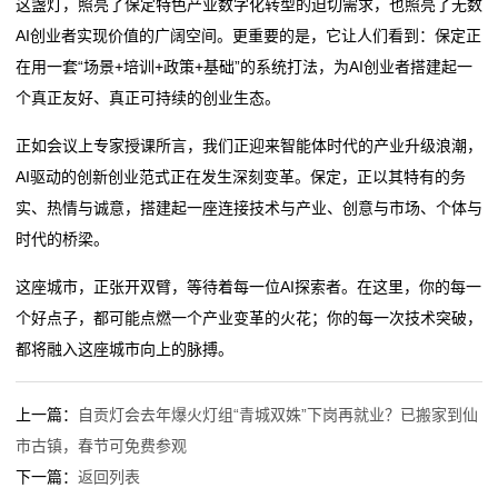
这盏灯，照亮了保定特色产业数字化转型的迫切需求，也照亮了无数
AI创业者实现价值的广阔空间。更重要的是，它让人们看到：保定正
在用一套“场景+培训+政策+基础”的系统打法，为AI创业者搭建起一
个真正友好、真正可持续的创业生态。
正如会议上专家授课所言，我们正迎来智能体时代的产业升级浪潮，
AI驱动的创新创业范式正在发生深刻变革。保定，正以其特有的务
实、热情与诚意，搭建起一座连接技术与产业、创意与市场、个体与
时代的桥梁。
这座城市，正张开双臂，等待着每一位AI探索者。在这里，你的每一
个好点子，都可能点燃一个产业变革的火花；你的每一次技术突破，
都将融入这座城市向上的脉搏。
上一篇：
自贡灯会去年爆火灯组“青城双姝”下岗再就业？已搬家到仙
市古镇，春节可免费参观
下一篇：
返回列表