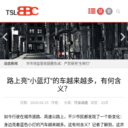
首
简
繁
页
产
品
中
路上亮“小蓝灯”的车越来越多，有何含义？
动态新闻
市市场监管局提醒告诫：严禁使用“生鲜灯”
心
笼艺培训、物业管理员，“有‘嘉’夜课堂”上新！
路上亮“小蓝灯”的车越来越多，有何含义？
路上亮“小蓝灯”的车越来越多，有何含
织
保定：为AI创业者点亮一盏聚光灯
市市场监管局提醒告诫：严禁使用“生鲜灯”
义？
方特新春灯会璀璨启幕！“泰安灯王”巨制成夜游新地标
笼艺培训、物业管理员，“有‘嘉’夜课堂”上新！
带
自贡灯会去年爆火灯组“青城双姝”下岗再就业？已搬家
保定：为AI创业者点亮一盏聚光灯
日期：2026-04-15
作者：
分类：
行业动态
浏览：
33次
机
到仙市古镇，春节可免
方特新春灯会璀璨启幕！“泰安灯王”巨制成夜游新地标
《2025全球“节演展赛+旅游”报告》：“追光灯”照亮目的
自贡灯会去年爆火灯组“青城双姝”下岗再就业？已搬家
热
如今行驶在城市道路、高速公路上，不少市民都发现了一个新变化：
地旅游 旅游+X助力
到仙市古镇，春节可免
身边亮着蓝色小灯的汽车越来越多。这有何含义？记者了解到，这并