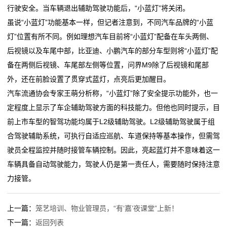
行驶安全。当车辆退出辅助驾驶功能后，“小蓝灯”将关闭。
行
虽说“小蓝灯”功能基本一样，但记者注意到，不同汽车品牌的“小蓝
业
灯”位置有所不同。例如理想汽车目前将“小蓝灯”配备在车头两侧、
后视镜以及车尾中部，比亚迪、小鹏汽车的部分车型则将“小蓝灯”配
动
备在两侧后视镜、车尾部左侧等位置，问界M9除了后视镜和尾部
态
外，还在前脸设置了贯穿式蓝灯，点亮后更加醒目。
汽车流通协会专家王萌分析称，“小蓝灯”除了安全提示功能外，也一
联
定程度上显示了车企辅助驾驶方面的科技能力。但他也同时提示，目
系
前上市车型的智驾功能均属于L2级辅助驾驶。L2级辅助驾驶属于组
合驾驶辅助系统，可执行自适应巡航、车道保持等基本操作，但需驾
我
驶员全程监控并随时接管车辆控制。因此，亮起蓝灯并不意味着这一
们
车辆具备自动驾驶能力，驾驶人仍是第一责任人，需要随时保持注意
力接管。
关
于
上一篇：
笼艺培训、物业管理员，“有‘嘉’夜课堂”上新！
下一篇：
返回列表
我