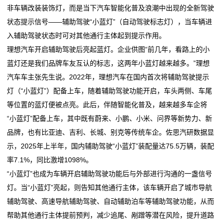
转
非车辆改装装饰灯，而是当下汽车智能化普及浪潮中出现的全新驾驶
台州节日灯依旧“大放光彩”
《2025全球“节演展赛+旅游”报告》：“追光灯”照亮目的
印
状态提示信号——辅助驾驶“小蓝灯”（自动驾驶标志灯），当车辆进
【各县动态】噶尔县消防救援大队开展“燃灯节”期间消
地旅游 旅游+X助力
入辅助驾驶状态时可对其他通行主体起到提示作用。
防安全零点夜查活动
台州节日灯依旧“大放光彩”
机
理想汽车开启辅助驾驶后亮起蓝灯。企业供图“前几年，看路上的小
浙江义乌：灯会亮灯 进入新年倒计时
【各县动态】噶尔县消防救援大队开展“燃灯节”期间消
蓝灯还是我们品牌车友互认的标志，这两年小蓝灯越来越多。”理想
新
防安全零点夜查活动
汽车车主张先生说。2022年，理想汽车在国内首次将辅助驾驶提示
浙江义乌：灯会亮灯 进入新年倒计时
闻
灯（“小蓝灯”）配备上车，随着辅助驾驶功能开启，车头两侧、车尾
等位置的蓝灯便被点亮。此后，伴随智能化普及，越来越多车企将
动
“小蓝灯”配备上车，其中既有蔚来、小鹏、小米、问界等新势力、新
态
品牌，也有比亚迪、吉利、长城、别克等传统车企。佐思汽研数据显
示，2025年上半年，国内辅助驾驶“小蓝灯”装配量达75.5万辆，装配
公
率7.1%，同比激增1098%。
司
“小蓝灯”也成为车辆开启辅助驾驶功能后与外部进行沟通的一盏信号
灯。当“小蓝灯”亮起，则告知其他通行主体，该车辆开启了城市导航
动
辅助驾驶、高速导航辅助驾驶、自动辅助泊车等辅助驾驶功能，从而
态
帮助其他通行主体提前预判，减少追尾、剐蹭等潜在风险，提升道路