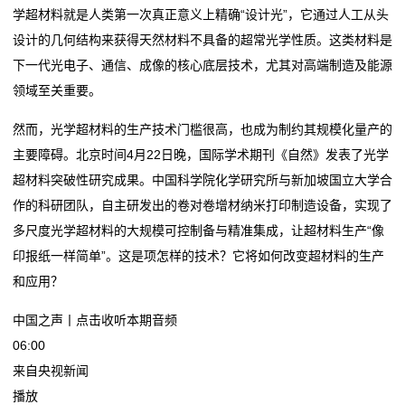
转
学超材料就是人类第一次真正意义上精确“设计光”，它通过人工从头
自贡灯会去年爆火灯组“青城双姝”下岗再就业？已搬家
保定：为AI创业者点亮一盏聚光灯
印
设计的几何结构来获得天然材料不具备的超常光学性质。这类材料是
到仙市古镇，春节可免
方特新春灯会璀璨启幕！“泰安灯王”巨制成夜游新地标
下一代光电子、通信、成像的核心底层技术，尤其对高端制造及能源
《2025全球“节演展赛+旅游”报告》：“追光灯”照亮目的
自贡灯会去年爆火灯组“青城双姝”下岗再就业？已搬家
机
领域至关重要。
地旅游 旅游+X助力
到仙市古镇，春节可免
新
台州节日灯依旧“大放光彩”
《2025全球“节演展赛+旅游”报告》：“追光灯”照亮目的
然而，光学超材料的生产技术门槛很高，也成为制约其规模化量产的
地旅游 旅游+X助力
闻
主要障碍。北京时间4月22日晚，国际学术期刊《自然》发表了光学
台州节日灯依旧“大放光彩”
超材料突破性研究成果。中国科学院化学研究所与新加坡国立大学合
动
作的科研团队，自主研发出的卷对卷增材纳米打印制造设备，实现了
态
多尺度光学超材料的大规模可控制备与精准集成，让超材料生产“像
印报纸一样简单”。这是项怎样的技术？它将如何改变超材料的生产
公
和应用？
司
中国之声丨点击收听本期音频
06:00
动
来自央视新闻
态
播放