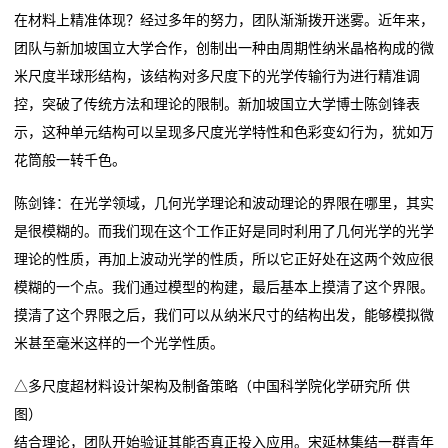
在材料上精准体现？经过多年的努力，团队渐渐拨开迷雾。近年来，
们
团队与新加坡国立大学合作，创制出一种由周期性纳米晶格构成的微
米尺度半球形结构，该结构对多尺度下的光学传输行为进行精准调
在
控，突破了传统方法和理论的限制。新加坡国立大学博士陈剑锋表
线
示，这种单元结构可以呈现多尺度光学特性和色彩变幻行为，犹如万
花筒般一转千色。
留
陈剑锋：在光学领域，几何光学理论和波动理论的界限在哪里，其实
言
是很模糊的。而我们现在这个工作正好是同时利用了几何光学的光学
我
理论的性质，再加上波动光学的性质，所以它正好处在这两个效应很
模糊的一个点。我们通过模型的构建，最后基本上摸清了这个界限。
的
摸清了这个界限之后，我们可以从纳米尺寸的结构出发，能够模拟微
服
米甚至毫米这样的一个光学性质。
务
△多尺度超材料设计架构及制备策略（中国科学院化学研究所 供
图）
结合理论，团队开始验证其能否真正投入应用。宋延林集结一群青年