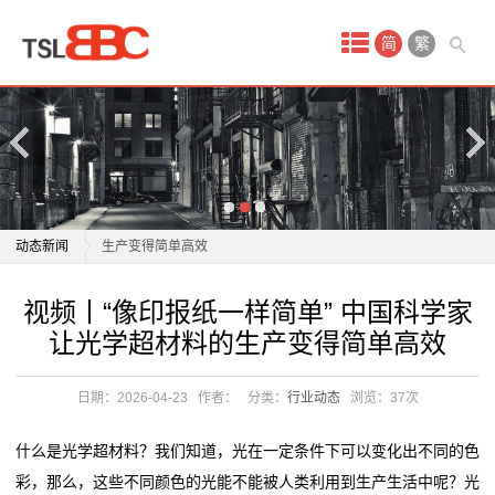
首
简
繁
页
产
品
中
视频丨“像印报纸一样简单” 中国科学家让光学超材料的
动态新闻
生产变得简单高效
心
光学超材料能打印？中国科学家领衔实现“像印报纸一样
视频丨“像印报纸一样简单” 中国科学家让光学超材料的
视频丨“像印报纸一样简单” 中国科学家
织
简单”
生产变得简单高效
让光学超材料的生产变得简单高效
路上亮“小蓝灯”的车越来越多，有何含义？
光学超材料能打印？中国科学家领衔实现“像印报纸一样
带
市市场监管局提醒告诫：严禁使用“生鲜灯”
简单”
日期：2026-04-23
作者：
分类：
行业动态
浏览：
37次
机
笼艺培训、物业管理员，“有‘嘉’夜课堂”上新！
路上亮“小蓝灯”的车越来越多，有何含义？
保定：为AI创业者点亮一盏聚光灯
市市场监管局提醒告诫：严禁使用“生鲜灯”
热
什么是光学超材料？我们知道，光在一定条件下可以变化出不同的色
方特新春灯会璀璨启幕！“泰安灯王”巨制成夜游新地标
笼艺培训、物业管理员，“有‘嘉’夜课堂”上新！
彩，那么，这些不同颜色的光能不能被人类利用到生产生活中呢？光