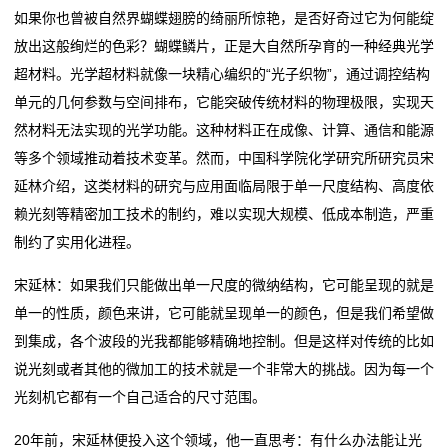
如果你也曾被自然界蝴蝶翅膀的绮丽所惊艳，是否好奇过它为何能绽
行
放出这般绚烂的色彩？蝴蝶鳞片，正是大自然所孕育的一种经典光学
业
超材料。光学超材料就像一块精心编织的“光子织物”，通过调控结构
单元的几何参数与空间排布，它能突破传统材料的物理极限，实现天
动
然材料无法实现的光学功能。这种材料正在成像、计算、通信和能源
态
等多个领域推动着技术变革。然而，中国科学院化学研究所研究员宋
延林介绍，这类材料的研究与应用面临局限于单一尺度结构、高度依
联
赖光刻等精密加工技术的制约，难以实现大规模、低成本制造，严重
系
制约了实用化进程。
我
宋延林：如果我们只能做出单一尺度的微纳结构，它可能呈现的就是
单一的性质，颜色来讲，它可能就呈现单一的颜色，但是我们希望做
们
到集成，各个波段的光我都能够精确地控制。但是这样对传统的比如
关
说光刻或者其他的微加工的技术就是一个非常大的挑战。因为每一个
光刻机它都有一个自己适合的尺寸范围。
于
20年前，宋延林便投入这个领域，他一直思考：有什么办法能让光
我